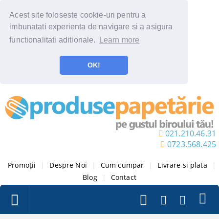
Acest site foloseste cookie-uri pentru a
imbunatati experienta de navigare si a asigura
functionalitati aditionale.
Learn more
OK!
021.210.46.31
0723.568.425
Promoții
|
Despre Noi
|
Cum cumpar
|
Livrare si plata
|
Blog
|
Contact