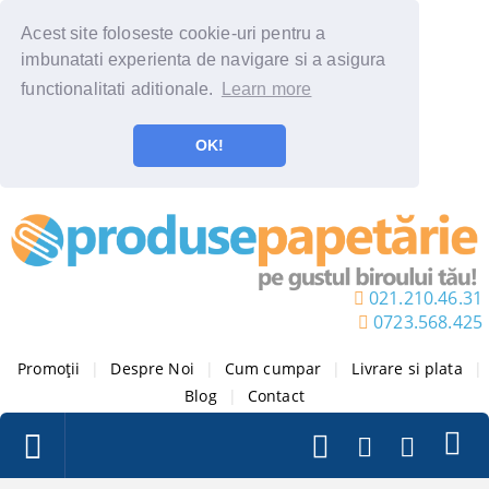
Acest site foloseste cookie-uri pentru a
imbunatati experienta de navigare si a asigura
functionalitati aditionale.
Learn more
OK!
021.210.46.31
0723.568.425
Promoții
|
Despre Noi
|
Cum cumpar
|
Livrare si plata
|
Blog
|
Contact