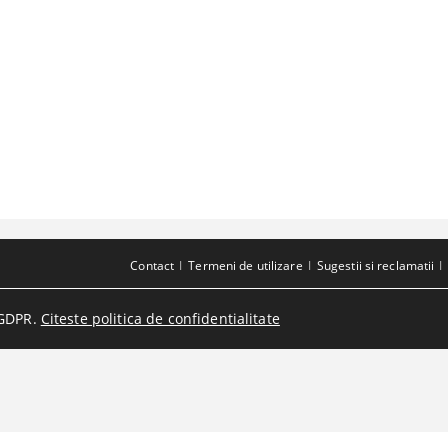
Contact
Termeni de utilizare
Sugestii si reclamatii
GDPR.
Citeste politica de confidentialitate