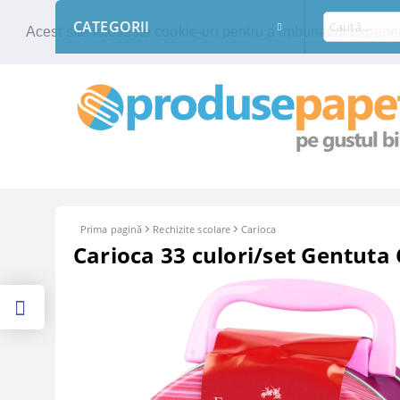
CATEGORII
Acest site foloseste cookie-uri pentru a imbunatati experien
Prima pagină
Rechizite scolare
Carioca
Carioca 33 culori/set Gentuta