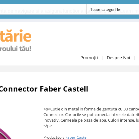
ta de navigare si a asigura functionalitati aditionale.
Learn m
Promoții
|
Despre Noi
|
 Connector Faber Castell
<p>Cutie din metal in forma de gentuta cu 33 cario
Connector. Cariocile se pot conecta intre ele datorit
inovativ. Cerneala pe baza de apa. Culori intense, 
</p>
Producător:
Faber Castell