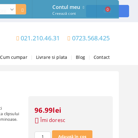
Contul meu
0
ore
OK!
Creează cont
021.210.46.31
0723.568.425
Cum cumpar
|
Livrare si plata
|
Blog
|
Contact
ci
96.99lei
a clipsului
luminoase.
Îmi doresc