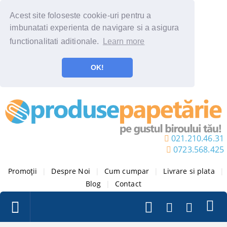
Acest site foloseste cookie-uri pentru a
imbunatati experienta de navigare si a asigura
functionalitati aditionale.
Learn more
OK!
021.210.46.31
0723.568.425
Promoții
|
Despre Noi
|
Cum cumpar
|
Livrare si plata
|
Blog
|
Contact