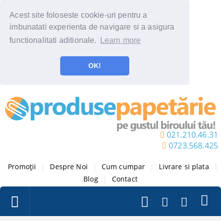
Acest site foloseste cookie-uri pentru a
imbunatati experienta de navigare si a asigura
functionalitati aditionale.
Learn more
OK!
021.210.46.31
0723.568.425
Promoții
|
Despre Noi
|
Cum cumpar
|
Livrare si plata
|
Blog
|
Contact