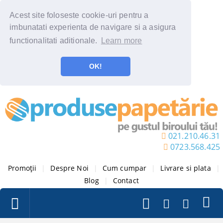
Acest site foloseste cookie-uri pentru a
imbunatati experienta de navigare si a asigura
functionalitati aditionale.
Learn more
OK!
021.210.46.31
0723.568.425
Promoții
|
Despre Noi
|
Cum cumpar
|
Livrare si plata
|
Blog
|
Contact