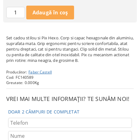
Set cadou stilou si Pix Hexo. Corp si capac hexagonale din aluminiu,
suprafata mata. Grip ergonomic pentru scriere confortabila, atat
pentru dreptaci, cat si pentru stangaci. Clip solid din metal. Stilou
cu penita de calitate din otel inoxidabil. Pix cu mecanism actionat
prin rotire: mina neagra, de grosime B.
Producător:
Faber Castell
Cod:
FC140589
Greutate:
0.000
Kg
VREI MAI MULTE INFORMAȚII? TE SUNĂM NOI!
DOAR 2 CÂMPURI DE COMPLETAT