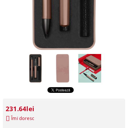
231.64lei
Îmi doresc