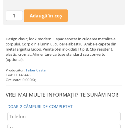
Design clasic, look modern. Capac asortat in culoarea metalica a
corpului. Corp din aluminiu, culoare albastru. Ambele capete din
metal argintiu lucios. Penita otel inoxidabil tip B. Clip rezistent,
elastic, cromat. Alimentare cartuse standard sau convertor
(optional).
Producător:
Faber Castell
Cod:
FC148443
Greutate:
0.000
Kg
VREI MAI MULTE INFORMAȚII? TE SUNĂM NOI!
DOAR 2 CÂMPURI DE COMPLETAT