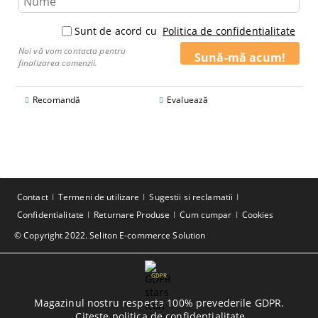
Sunt de acord cu
Politica de confidentialitate
Noi vă vom contacta pentru
finalizarea comenzii.
Recomandă
Evaluează
Contact
Termeni de utilizare
Sugestii si reclamatii
Confidentialitate
Returnare Produse
Cum cumpar
Cookies
© Copyright 2022. Seliton E-commerce Solution
GDPR
Magazinul nostru respecta 100% prevederile GDPR.
Citeste politica de confidentialitate