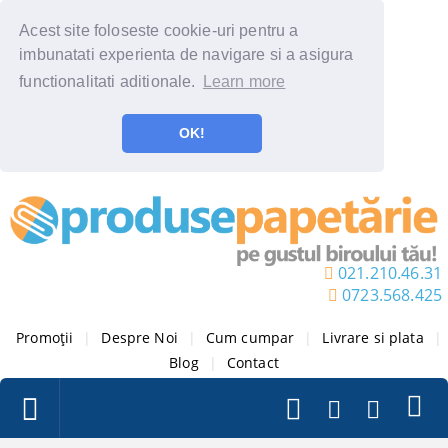
Acest site foloseste cookie-uri pentru a
imbunatati experienta de navigare si a asigura
functionalitati aditionale.
Learn more
OK!
021.210.46.31
0723.568.425
Promoții
|
Despre Noi
|
Cum cumpar
|
Livrare si plata
|
Blog
|
Contact