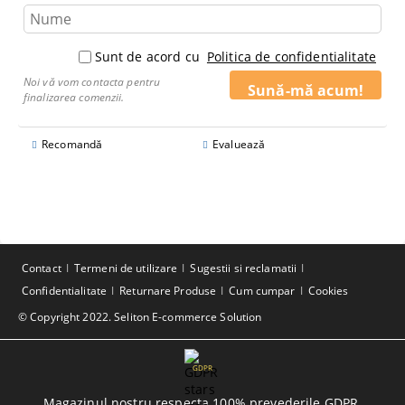
Sunt de acord cu
Politica de confidentialitate
Noi vă vom contacta pentru
finalizarea comenzii.
Recomandă
Evaluează
Contact
Termeni de utilizare
Sugestii si reclamatii
Confidentialitate
Returnare Produse
Cum cumpar
Cookies
© Copyright 2022. Seliton E-commerce Solution
GDPR
Magazinul nostru respecta 100% prevederile GDPR.