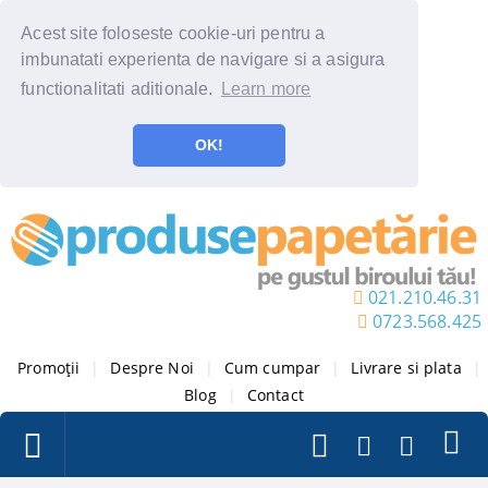
Acest site foloseste cookie-uri pentru a
imbunatati experienta de navigare si a asigura
functionalitati aditionale.
Learn more
OK!
021.210.46.31
0723.568.425
Promoții
|
Despre Noi
|
Cum cumpar
|
Livrare si plata
|
Blog
|
Contact