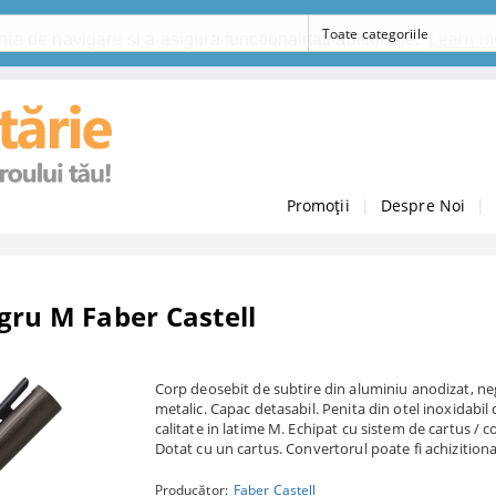
ta de navigare si a asigura functionalitati aditionale.
Learn m
Promoții
|
Despre Noi
|
gru M Faber Castell
Corp deosebit de subtire din aluminiu anodizat, neg
metalic. Capac detasabil. Penita din otel inoxidabil 
calitate in latime M. Echipat cu sistem de cartus / c
Dotat cu un cartus. Convertorul poate fi achizitiona
Producător:
Faber Castell