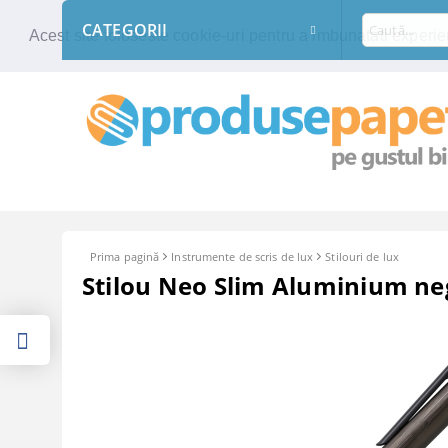
CATEGORII
Acest site foloseste cookie-uri pentru a imbunatati experien
Prima pagină
Instrumente de scris de lux
Stilouri de lux
Stilou Neo Slim Aluminium ne