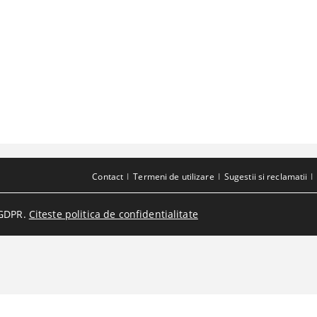
Contact
Termeni de utilizare
Sugestii si reclamatii
GDPR.
Citeste politica de confidentialitate