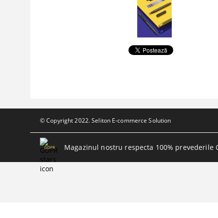
© Copyright 2022. Seliton E-commerce Solution
Magazinul nostru respecta 100% prevederile 
GDPR