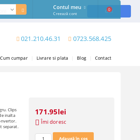
Contul meu
0
ore
OK!
Creează cont
021.210.46.31
0723.568.425
Cum cumpar
|
Livrare si plata
|
Blog
|
Contact
ru. Clips
171.95lei
de inalta
onvertor.
Îmi doresc
t separat.