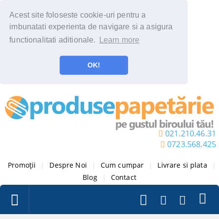
Acest site foloseste cookie-uri pentru a
imbunatati experienta de navigare si a asigura
functionalitati aditionale.
Learn more
OK!
021.210.46.31
0723.568.425
Promoții
|
Despre Noi
|
Cum cumpar
|
Livrare si plata
|
Blog
|
Contact