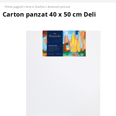
Prima pagină
Arta si Grafica
Accesorii pictura
Carton panzat 40 x 50 cm Deli