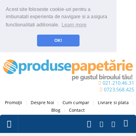
Acest site foloseste cookie-uri pentru a
imbunatati experienta de navigare si a asigura
functionalitati aditionale.
Learn more
OK!
021.210.46.31
0723.568.425
Promoții
|
Despre Noi
|
Cum cumpar
|
Livrare si plata
|
Blog
|
Contact