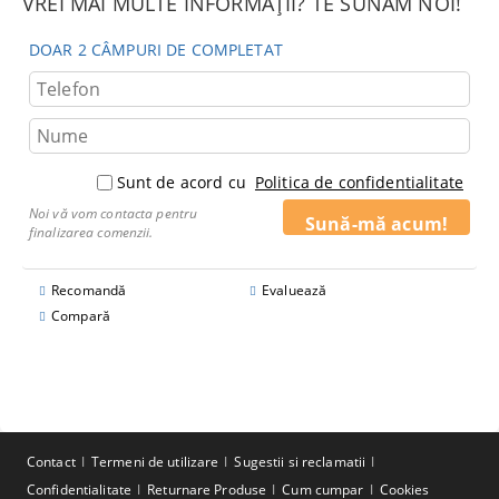
VREI MAI MULTE INFORMAȚII? TE SUNĂM NOI!
DOAR 2 CÂMPURI DE COMPLETAT
Sunt de acord cu
Politica de confidentialitate
Noi vă vom contacta pentru
finalizarea comenzii.
Recomandă
Evaluează
Compară
Contact
Termeni de utilizare
Sugestii si reclamatii
Confidentialitate
Returnare Produse
Cum cumpar
Cookies