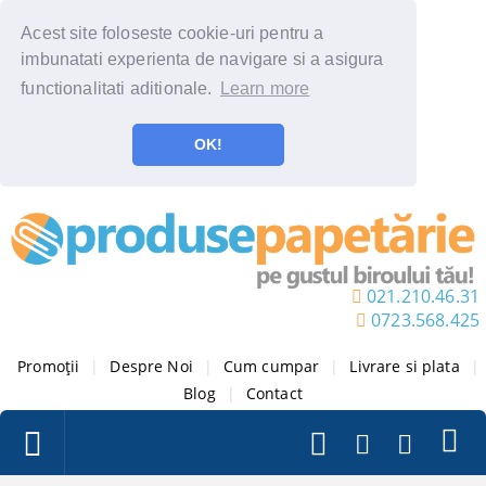
Acest site foloseste cookie-uri pentru a
imbunatati experienta de navigare si a asigura
functionalitati aditionale.
Learn more
OK!
021.210.46.31
0723.568.425
Promoții
|
Despre Noi
|
Cum cumpar
|
Livrare si plata
|
Blog
|
Contact