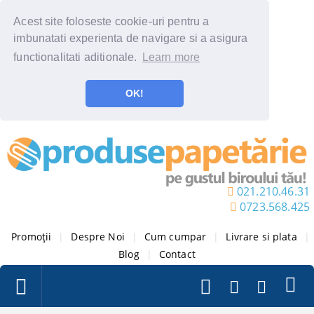
Acest site foloseste cookie-uri pentru a
imbunatati experienta de navigare si a asigura
functionalitati aditionale.
Learn more
OK!
021.210.46.31
0723.568.425
Promoții
|
Despre Noi
|
Cum cumpar
|
Livrare si plata
|
Blog
|
Contact