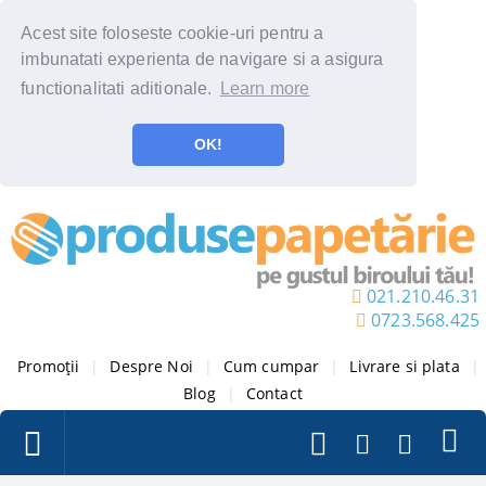
Acest site foloseste cookie-uri pentru a
imbunatati experienta de navigare si a asigura
functionalitati aditionale.
Learn more
OK!
021.210.46.31
0723.568.425
Promoții
|
Despre Noi
|
Cum cumpar
|
Livrare si plata
|
Blog
|
Contact