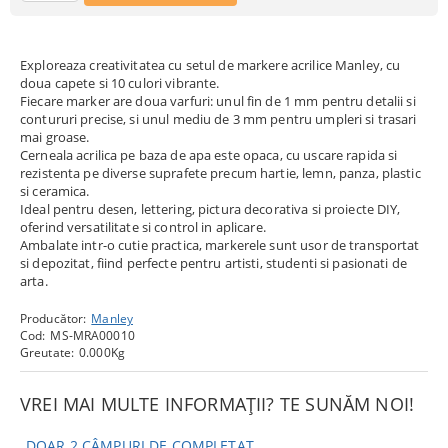
Exploreaza creativitatea cu setul de markere acrilice Manley, cu
doua capete si 10 culori vibrante.
Fiecare marker are doua varfuri: unul fin de 1 mm pentru detalii si
contururi precise, si unul mediu de 3 mm pentru umpleri si trasari
mai groase.
Cerneala acrilica pe baza de apa este opaca, cu uscare rapida si
rezistenta pe diverse suprafete precum hartie, lemn, panza, plastic
si ceramica.
Ideal pentru desen, lettering, pictura decorativa si proiecte DIY,
oferind versatilitate si control in aplicare.
Ambalate intr-o cutie practica, markerele sunt usor de transportat
si depozitat, fiind perfecte pentru artisti, studenti si pasionati de
arta.
Producător:
Manley
Cod:
MS-MRA00010
Greutate:
0.000
Kg
VREI MAI MULTE INFORMAȚII? TE SUNĂM NOI!
DOAR 2 CÂMPURI DE COMPLETAT