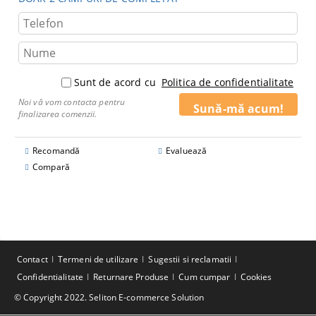
Sunt de acord cu
Politica de confidentialitate
Noi vă vom contacta pentru
finalizarea comenzii.
Recomandă
Evaluează
Compară
Contact
Termeni de utilizare
Sugestii si reclamatii
Confidentialitate
Returnare Produse
Cum cumpar
Cookies
© Copyright 2022. Seliton E-commerce Solution