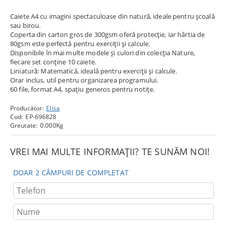
Caiete A4 cu imagini spectaculoase din natură, ideale pentru școală
sau birou.
Coperta din carton gros de 300gsm oferă protecție, iar hârtia de
80gsm este perfectă pentru exerciții și calcule.
Disponibile în mai multe modele și culori din colecția Nature,
fiecare set conține 10 caiete.
Liniatură: Matematică, ideală pentru exerciții și calcule.
Orar inclus, util pentru organizarea programului.
60 file, format A4, spațiu generos pentru notițe.
Producător:
Elisa
Cod:
EP-696828
Greutate:
0.000
Kg
VREI MAI MULTE INFORMAȚII? TE SUNĂM NOI!
DOAR 2 CÂMPURI DE COMPLETAT