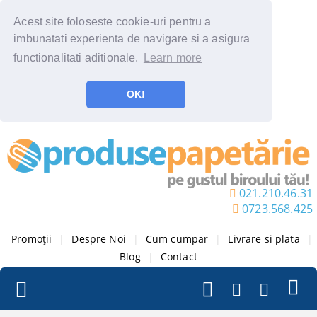
Acest site foloseste cookie-uri pentru a
imbunatati experienta de navigare si a asigura
functionalitati aditionale.
Learn more
OK!
021.210.46.31
0723.568.425
Promoții
|
Despre Noi
|
Cum cumpar
|
Livrare si plata
|
Blog
|
Contact