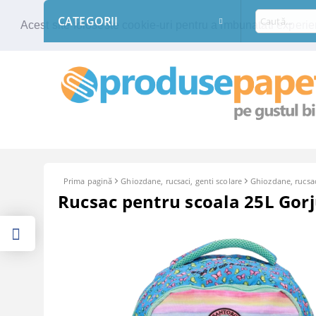
CATEGORII
Acest site foloseste cookie-uri pentru a imbunatati experien
Prima pagină
Ghiozdane, rucsaci, genti scolare
Ghiozdane, rucsac
Rucsac pentru scoala 25L Gor