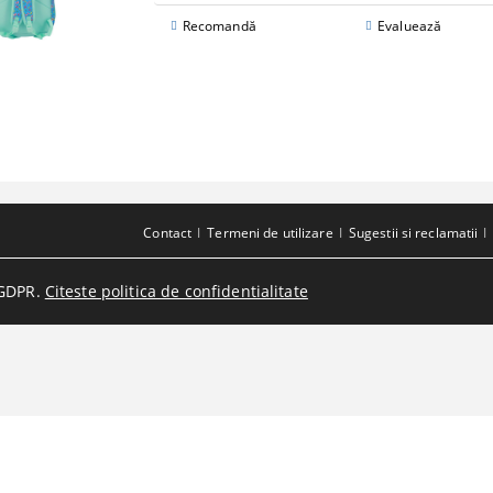
Recomandă
Evaluează
Contact
Termeni de utilizare
Sugestii si reclamatii
GDPR.
Citeste politica de confidentialitate