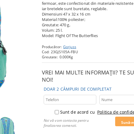
fermoar, este confectionat din materiale rezistente 
iar bretelele sunt buretate, reglabile.
Dimensiuni 47 x 32 x 16 cm
Material:100% poliester;
Greutate: 470 g,
Volum: 25 l.
Model: Flight Of The Butterflies
Producător:
Gorjuss
Cod:
23GJS105A-FBU
Greutate:
0.000
Kg
VREI MAI MULTE INFORMAȚII? TE 
NOI!
DOAR 2 CÂMPURI DE COMPLETAT
Sunt de acord cu
Politica de confide
Noi vă vom contacta pentru
finalizarea comenzii.