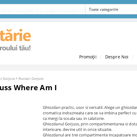
ta de navigare si a asigura functionalitati aditionale.
Learn m
Promoții
|
Despre Noi
|
i Gorjuss
Rucsaci Gorjuss
juss Where Am I
Ghiozdan practic, usor si versatil. Alege un ghiozda
cromatica indrazneata care se va imbina perfect cu t
ca mergi la scoala sau in calatorie.
Ghiozdanul Gorjuss, prin compartimentarea si dota
interioare, devine util in orice situatie.
Ghiozdanul are trei compartimente incapatoare inc