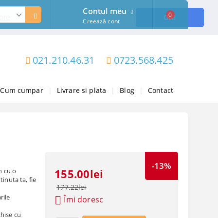
Contul meu
0
ore
OK!
Creează cont
021.210.46.31
0723.568.425
Cum cumpar
|
Livrare si plata
|
Blog
|
Contact
-13%
n cu o
155.00lei
inuta ta, fie
177.22lei
rile
Îmi doresc
hise cu