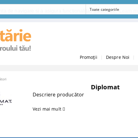
ta de navigare si a asigura functionalitati aditionale.
Learn m
Promoții
|
Despre Noi
|
tori
Diplomat
Descriere producător
Vezi mai mult