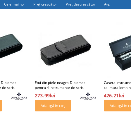
Cele mai noi
Preţ crescător
Preţ descrescător
A-Z
a Diplomat
Etui din piele neagra Diplomat
Caseta instrume
 de scris
pentru 4 instrumente de scris
calimara lemn 
273.99lei
426.21lei