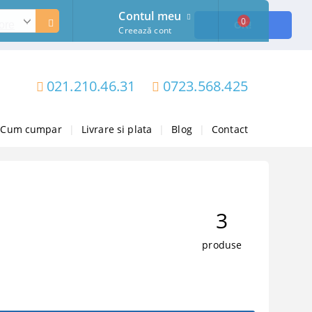
Contul meu
0
ore
OK!
Creează cont
021.210.46.31
0723.568.425
Cum cumpar
|
Livrare si plata
|
Blog
|
Contact
3
produse