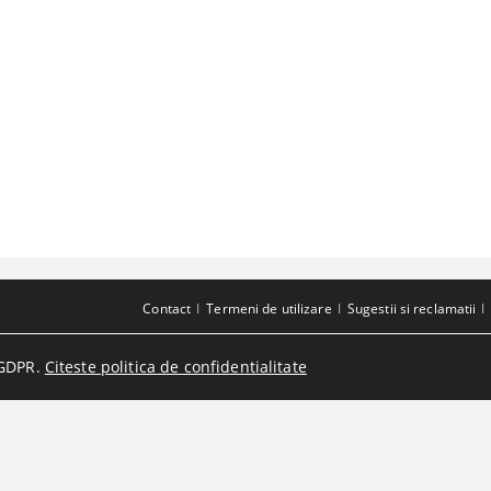
Contact
Termeni de utilizare
Sugestii si reclamatii
GDPR.
Citeste politica de confidentialitate