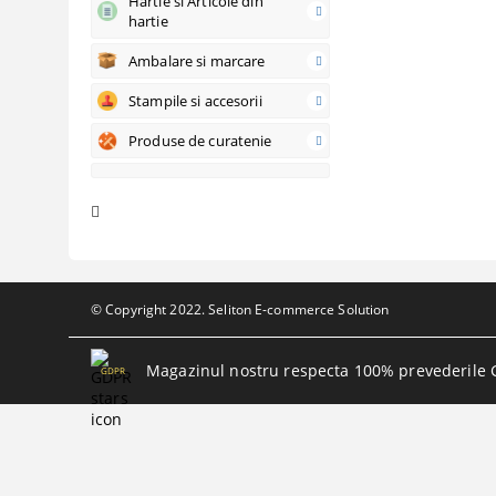
Hartie si Articole din
hartie
Ambalare si marcare
Stampile si accesorii
Produse de curatenie
© Copyright 2022. Seliton E-commerce Solution
Magazinul nostru respecta 100% prevederile 
GDPR