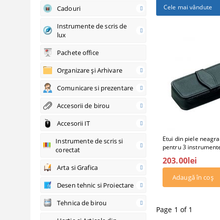
Cele mai vândute
Cadouri
Instrumente de scris de
lux
Pachete office
Organizare şi Arhivare
Comunicare si prezentare
Accesorii de birou
Accesorii IT
Etui din piele neagr
Instrumente de scris si
pentru 3 instrumente
corectat
203.00lei
Arta si Grafica
Desen tehnic si Proiectare
Tehnica de birou
Page 1 of 1