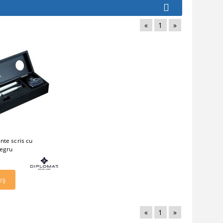
«
1
»
nte scris cu
negru
«
1
»