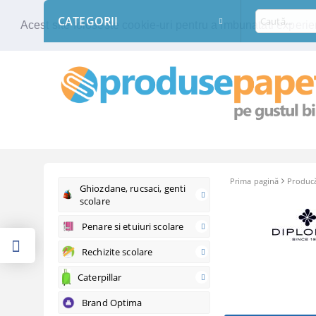
CATEGORII
Acest site foloseste cookie-uri pentru a imbunatati experien
Prima pagină
Producă
Ghiozdane, rucsaci, genti
scolare
Penare si etuiuri scolare
Rechizite scolare
Caterpillar
Brand Optima