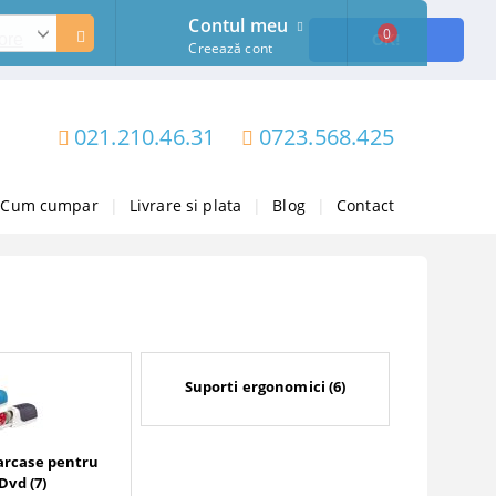
Contul meu
0
ore
OK!
Creează cont
021.210.46.31
0723.568.425
Cum cumpar
|
Livrare si plata
|
Blog
|
Contact
Suporti ergonomici (6)
carcase pentru
 Dvd (7)