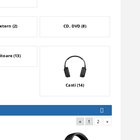
tern (2)
CD, DVD (8)
toare (13)
Casti (14)
«
1
2
»