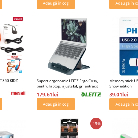
BT350 KIDZ
Suport ergonomic LEITZ Ergo Cosy,
Memory stick US
pentru laptop, ajustabil, gri antracit
Snow edition
179.61lei
39.01lei
-15%