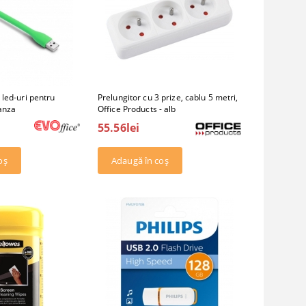
led-uri pentru
Prelungitor cu 3 prize, cablu 5 metri,
anza
Office Products - alb
55.56lei