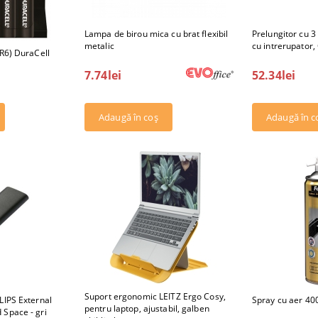
Lampa de birou mica cu brat flexibil
Prelungitor cu 3 
metalic
cu intrerupator, 
(R6) DuraCell
7.74lei
52.34lei
Suport ergonomic LEITZ Ergo Cosy,
LIPS External
Spray cu aer 40
pentru laptop, ajustabil, galben
 Space - gri