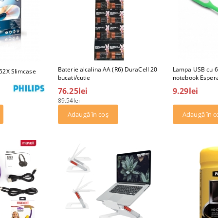
Baterie alcalina AA (R6) DuraCell 20
Lampa USB cu 6 
52X Slimcase
bucati/cutie
notebook Esper
76.25lei
9.29lei
89.54lei