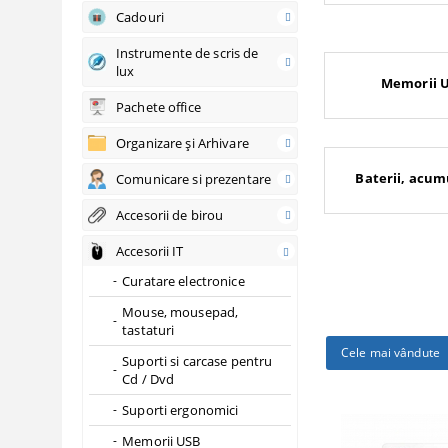
Cadouri
Instrumente de scris de
lux
Memorii U
Pachete office
Organizare şi Arhivare
Baterii, acumu
Comunicare si prezentare
Accesorii de birou
Accesorii IT
Curatare electronice
Mouse, mousepad,
tastaturi
Cele mai vândute
Suporti si carcase pentru
Cd / Dvd
Suporti ergonomici
Memorii USB