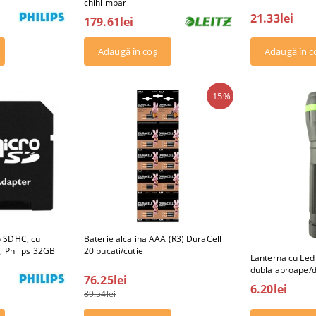
chihlimbar
21.33lei
179.61lei
-15%
 SDHC, cu
Baterie alcalina AAA (R3) DuraCell
, Philips 32GB
20 bucati/cutie
Lanterna cu Led 
dubla aproape/d
76.25lei
6.20lei
89.54lei