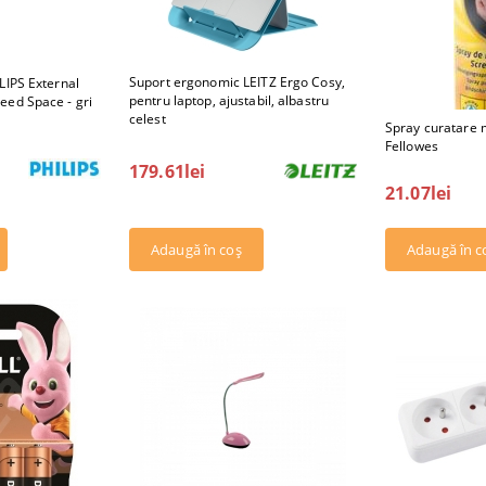
Suport ergonomic LEITZ Ergo Cosy,
LIPS External
pentru laptop, ajustabil, albastru
eed Space - gri
celest
Spray curatare 
Fellowes
179.61lei
21.07lei