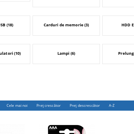
SB (18)
Carduri de memorie (3)
HDD Ex
latori (10)
Lampi (6)
Prelungi
Cele mai noi
Preţ crescător
Preţ descrescător
A-Z