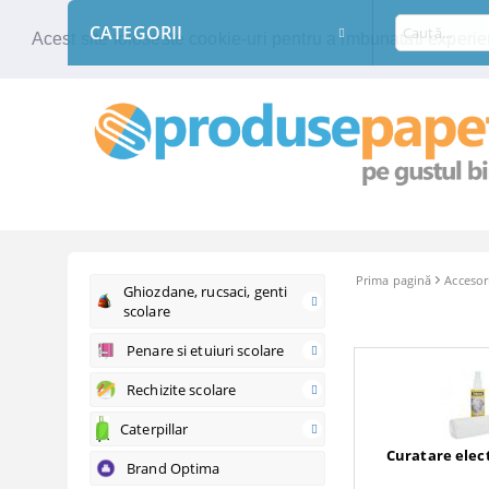
CATEGORII
Acest site foloseste cookie-uri pentru a imbunatati experien
Prima pagină
Accesori
Ghiozdane, rucsaci, genti
scolare
Penare si etuiuri scolare
Rechizite scolare
Caterpillar
Curatare elect
Brand Optima