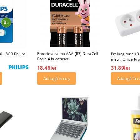
Baterie alcalina AAA (R3) DuraCell
0 - 8GB Philips
Prelungitor cu 3 
Basic 4 bucati/set
metri, Office Pro
18.46lei
31.89lei