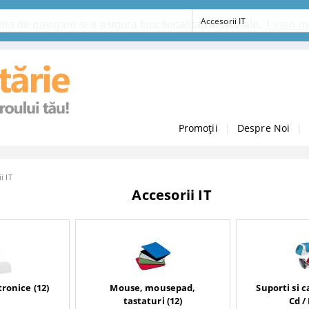
ta de navigare si a asigura functionalitati aditionale.
Learn m
Promoții
|
Despre Noi
|
i IT
Accesorii IT
ronice (12)
Mouse, mousepad,
Suporti si 
tastaturi (12)
Cd /