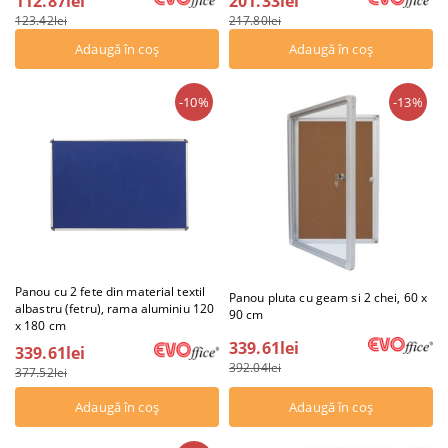
112.87lei
201.33lei
123.42lei
217.80lei
-10%
-13%
Panou cu 2 fete din material textil
Panou pluta cu geam si 2 chei, 60 x
albastru (fetru), rama aluminiu 120
90 cm
x 180 cm
339.61lei
339.61lei
392.04lei
377.52lei