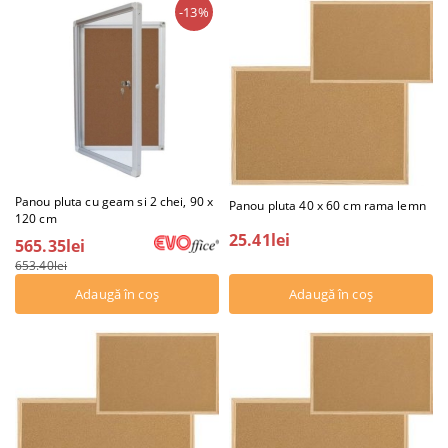
-13%
Panou pluta cu geam si 2 chei, 90 x
Panou pluta 40 x 60 cm rama lemn
120 cm
25.41lei
565.35lei
653.40lei