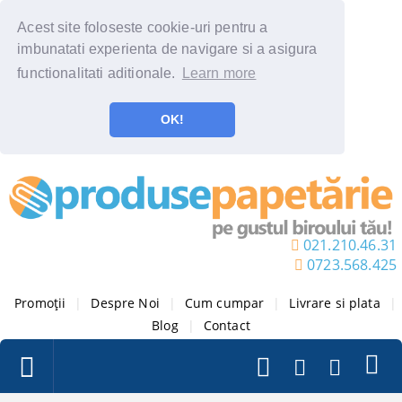
Acest site foloseste cookie-uri pentru a
imbunatati experienta de navigare si a asigura
functionalitati aditionale.
Learn more
OK!
021.210.46.31
0723.568.425
Promoții
|
Despre Noi
|
Cum cumpar
|
Livrare si plata
|
Blog
|
Contact