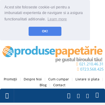
Acest site foloseste cookie-uri pentru a
imbunatati experienta de navigare si a asigura
functionalitati aditionale.
Learn more
OK!
021.210.46.31
0723.568.425
Promoții
|
Despre Noi
|
Cum cumpar
|
Livrare si plata
|
Blog
|
Contact