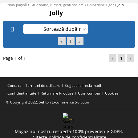
Prima pagină
Ghiozdane, rucsaci, genti scolare
Ghiozdane Tiger
Jolly
Jolly
«
1
»
Page 1 of 1
«
1
»
Contact
Termeni de utilizare
Sugestii si reclamatii
Confidentialitate
Returnare Produse
Cum cumpar
Cookies
© Copyright 2022. Seliton E-commerce Solution
GDPR
Magazinul nostru respecta 100% prevederile GDPR.
Citeste politica de confidentialitate