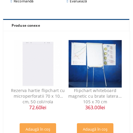
Recomandă
Evaluează
Produse conexe
Rezerva hartie flipchart cu
Flipchart whiteboard
microperforatii 70 x 100
magnetic cu brate laterale
cm, 50 coli/rola
105 x 70 cm
72.60lei
363.00lei