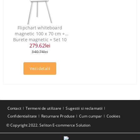
Flipchart whiteboard
magnetic 100 x 70 cm +
Burete magnetic + Set 10
279.62lei
magneti
340.74lei
Vezi detalii
Contact
Termeni de utilizare
Sugestii si reclamatii
Confidentialitate
Returnare Produse
Cum cumpar
Cookies
© Copyright 2022. Seliton E-commerce Solution