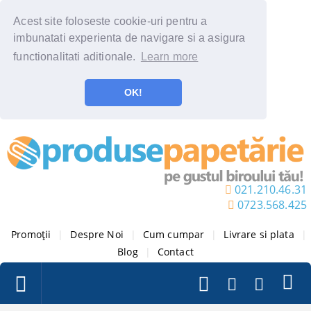
Acest site foloseste cookie-uri pentru a
imbunatati experienta de navigare si a asigura
functionalitati aditionale.
Learn more
OK!
021.210.46.31
0723.568.425
Promoții
|
Despre Noi
|
Cum cumpar
|
Livrare si plata
|
Blog
|
Contact