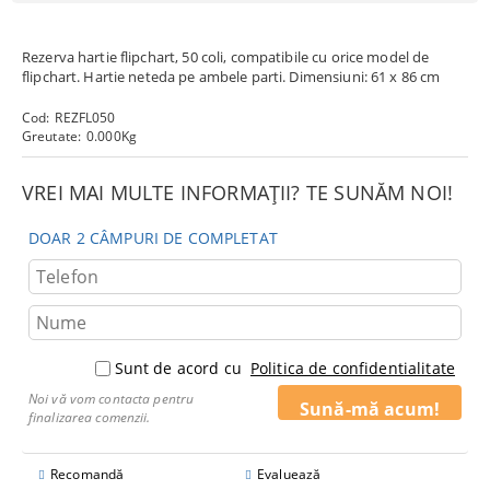
Rezerva hartie flipchart, 50 coli, compatibile cu orice model de
flipchart. Hartie neteda pe ambele parti. Dimensiuni: 61 x 86 cm
Cod:
REZFL050
Greutate:
0.000
Kg
VREI MAI MULTE INFORMAȚII? TE SUNĂM NOI!
DOAR 2 CÂMPURI DE COMPLETAT
Sunt de acord cu
Politica de confidentialitate
Noi vă vom contacta pentru
finalizarea comenzii.
Recomandă
Evaluează