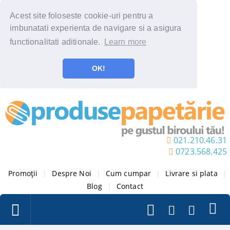
Acest site foloseste cookie-uri pentru a
imbunatati experienta de navigare si a asigura
functionalitati aditionale.
Learn more
OK!
021.210.46.31
0723.568.425
Promoții
|
Despre Noi
|
Cum cumpar
|
Livrare si plata
|
Blog
|
Contact