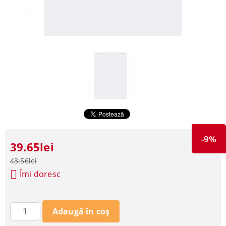
-9%
39.65lei
43.56lei
Îmi doresc