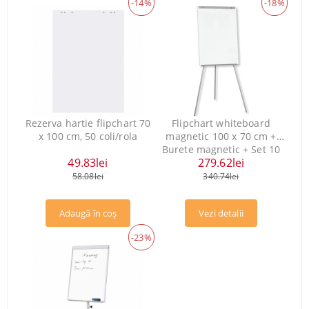
-14%
-18%
Rezerva hartie flipchart 70
Flipchart whiteboard
x 100 cm, 50 coli/rola
magnetic 100 x 70 cm +
Burete magnetic + Set 10
49.83lei
279.62lei
magneti
58.08lei
340.74lei
Vezi detalii
-23%