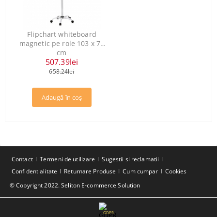
Flipchart whiteboard
magnetic pe role 103 x 70
cm
507.39lei
658.24lei
Contact
Termeni de utilizare
Sugestii si reclamatii
Confidentialitate
Returnare Produse
Cum cumpar
Cookies
© Copyright 2022. Seliton E-commerce Solution
GDPR