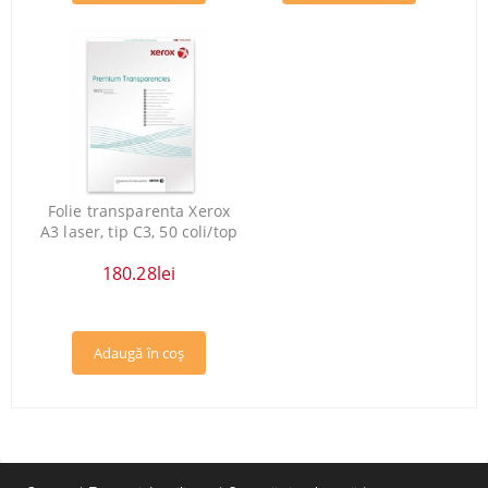
Folie transparenta Xerox
A3 laser, tip C3, 50 coli/top
180.28lei