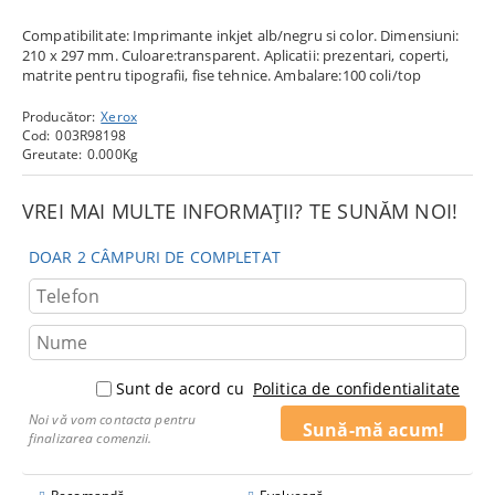
Compatibilitate: Imprimante inkjet alb/negru si color. Dimensiuni:
210 x 297 mm. Culoare:transparent. Aplicatii: prezentari, coperti,
matrite pentru tipografii, fise tehnice. Ambalare:100 coli/top
Producător:
Xerox
Cod:
003R98198
Greutate:
0.000
Kg
VREI MAI MULTE INFORMAȚII? TE SUNĂM NOI!
DOAR 2 CÂMPURI DE COMPLETAT
Sunt de acord cu
Politica de confidentialitate
Noi vă vom contacta pentru
finalizarea comenzii.