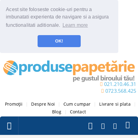
Acest site foloseste cookie-uri pentru a
imbunatati experienta de navigare si a asigura
functionalitati aditionale.
Learn more
OK!
021.210.46.31
0723.568.425
Promoții
|
Despre Noi
|
Cum cumpar
|
Livrare si plata
|
Blog
|
Contact