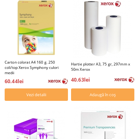
Carton colorat A4 160 g. 250
Hartie plotter A3, 75 gr, 297mm x
coli/top Xerox Symphony culori
50m Xerox
medii
40.63lei
60.44lei
Vezi detalii