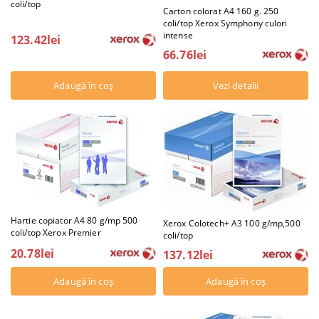
coli/top
Carton colorat A4 160 g. 250
coli/top Xerox Symphony culori
intense
123.42lei
66.76lei
Vezi detalii
Hartie copiator A4 80 g/mp 500
Xerox Colotech+ A3 100 g/mp,500
coli/top Xerox Premier
coli/top
20.78lei
137.12lei