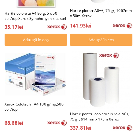
Hartie plotter A0++, 75 gr, 1067mm
Hartie colorata A4 80 g. 5 x 50
x 50m Xerox
coli/top Xerox Symphony mix pastel
141.93lei
35.17lei
Xerox Colotech+ A4 100 g/mp,500
coli/top
Hartie pentru copiator in rola A0+,
75 gr, 914mm x 175m Xerox
68.68lei
337.81lei