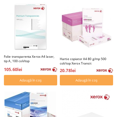
Folie transparenta Xerox A4 laser,
Hartie copiator A4 80 g/mp 500
tip A, 100 coli/top
coli/top Xerox Transit
105.60lei
20.78lei