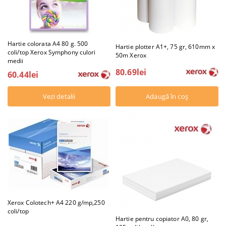
Hartie colorata A4 80 g. 500
Hartie plotter A1+, 75 gr, 610mm x
coli/top Xerox Symphony culori
50m Xerox
medii
80.69lei
60.44lei
Vezi detalii
Xerox Colotech+ A4 220 g/mp,250
coli/top
Hartie pentru copiator A0, 80 gr,