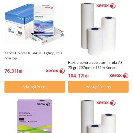
Xerox Colotech+ A4 200 g/mp,250
coli/top
Hartie pentru copiator in rola A3,
75 gr, 297mm x 175m Xerox
76.31lei
104.17lei