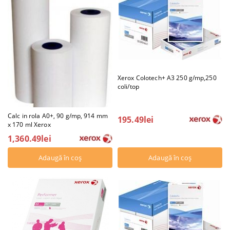
Xerox Colotech+ A3 250 g/mp,250
coli/top
Calc in rola A0+, 90 g/mp, 914 mm
195.49lei
x 170 ml Xerox
1,360.49lei