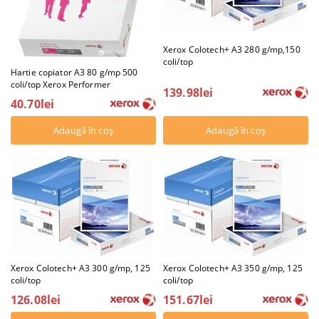
Xerox Colotech+ A3 280 g/mp,150
coli/top
Hartie copiator A3 80 g/mp 500
coli/top Xerox Performer
139.98lei
40.70lei
Xerox Colotech+ A3 300 g/mp, 125
Xerox Colotech+ A3 350 g/mp, 125
coli/top
coli/top
126.08lei
151.67lei