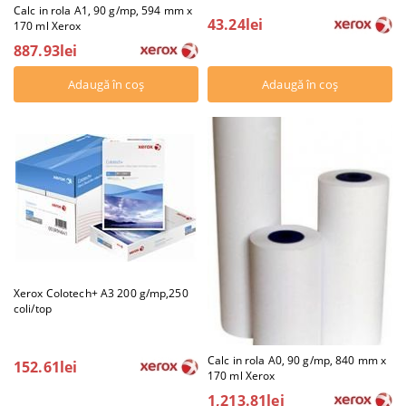
Calc in rola A1, 90 g/mp, 594 mm x
43.24lei
170 ml Xerox
887.93lei
Xerox Colotech+ A3 200 g/mp,250
coli/top
Calc in rola A0, 90 g/mp, 840 mm x
152.61lei
170 ml Xerox
1,213.81lei