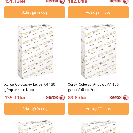
151.13lei
182.64lei
Xerox Colotech+ lucios A4 130
Xerox Colotech+ lucios A4 150
g/mp,500 coli/top
g/mp,250 coli/top
135.11lei
83.87lei