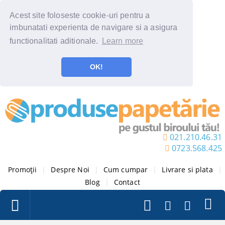
Acest site foloseste cookie-uri pentru a
imbunatati experienta de navigare si a asigura
functionalitati aditionale.
Learn more
OK!
021.210.46.31
0723.568.425
Promoții
|
Despre Noi
|
Cum cumpar
|
Livrare si plata
|
Blog
|
Contact