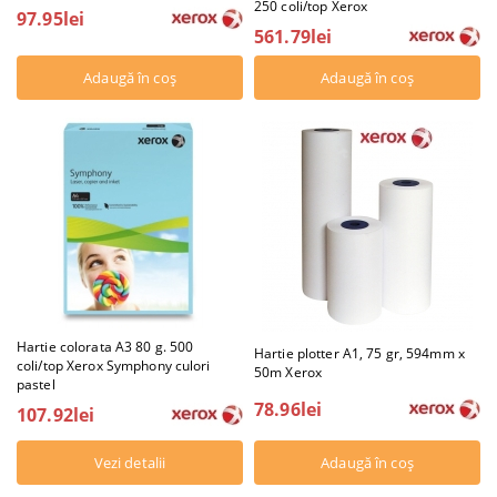
250 coli/top Xerox
97.95lei
561.79lei
Hartie colorata A3 80 g. 500
Hartie plotter A1, 75 gr, 594mm x
coli/top Xerox Symphony culori
50m Xerox
pastel
78.96lei
107.92lei
Vezi detalii