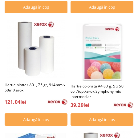
Hartie plotter A0+, 75 gr, 914mm x
Hartie colorata A4 80 g. 5 x 50
50m Xerox
coli/top Xerox Symphony mix
intermediar
121.04lei
39.29lei