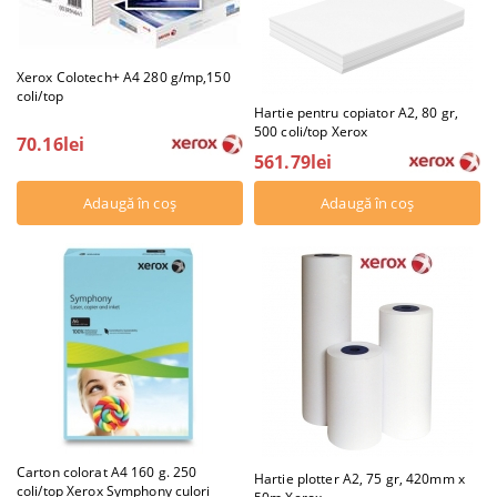
Xerox Colotech+ A4 280 g/mp,150
coli/top
Hartie pentru copiator A2, 80 gr,
500 coli/top Xerox
70.16lei
561.79lei
Carton colorat A4 160 g. 250
Hartie plotter A2, 75 gr, 420mm x
coli/top Xerox Symphony culori