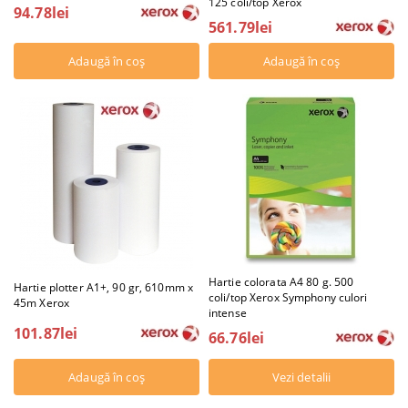
125 coli/top Xerox
94.78lei
561.79lei
Hartie colorata A4 80 g. 500
Hartie plotter A1+, 90 gr, 610mm x
coli/top Xerox Symphony culori
45m Xerox
intense
101.87lei
66.76lei
Vezi detalii