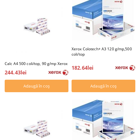
Xerox Colotech+ A3 120 g/mp,500
coli/top
Calc A4 500 coli/top, 90 g/mp Xerox
182.64lei
244.43lei