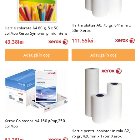
Hartie plotter A0, 75 gr, 841mm x
Hartie colorata A4 80 g. 5 x 50
50m Xerox
coli/top Xerox Symphony mix intens
111.55lei
43.38lei
Xerox Colotech+ A4 160 g/mp,250
coli/top
Hartie pentru copiator in rola A2,
75 gr, 420mm x 175m Xerox
61.35lei