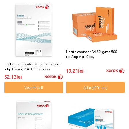
Hartie copiator A4 80 g/mp 500
coli/top Vari Copy
Etichete autoadezive Xerox pentru
inkjet/laser, A4, 100 coli/top
19.21lei
52.13lei
Vezi detalii