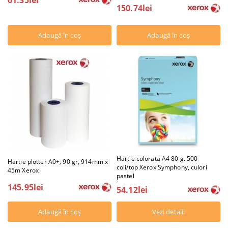
150.74lei
Hartie colorata A4 80 g. 500
Hartie plotter A0+, 90 gr, 914mm x
coli/top Xerox Symphony, culori
45m Xerox
pastel
145.95lei
54.12lei
Vezi detalii