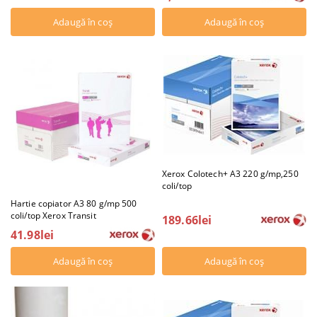
Xerox Colotech+ A3 220 g/mp,250
coli/top
Hartie copiator A3 80 g/mp 500
coli/top Xerox Transit
189.66lei
41.98lei