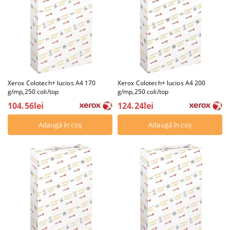
Xerox Colotech+ lucios A4 170
Xerox Colotech+ lucios A4 200
g/mp,250 coli/top
g/mp,250 coli/top
104.56lei
124.24lei