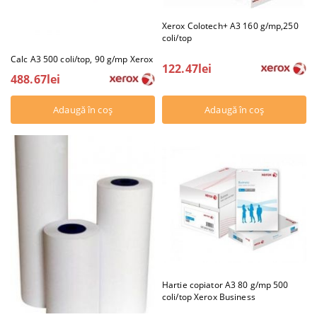
Xerox Colotech+ A3 160 g/mp,250
coli/top
Calc A3 500 coli/top, 90 g/mp Xerox
122.47lei
488.67lei
Hartie copiator A3 80 g/mp 500
coli/top Xerox Business