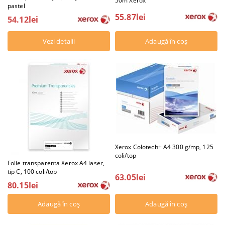
50m Xerox
pastel
55.87lei
54.12lei
Vezi detalii
Xerox Colotech+ A4 300 g/mp, 125
coli/top
Folie transparenta Xerox A4 laser,
tip C, 100 coli/top
63.05lei
80.15lei