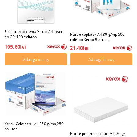
Folie transparenta Xerox A4 laser,
Hartie copiator A4 80 g/mp 500
tip CR, 100 coli/top
coli/top Xerox Business
105.60lei
21.40lei
Xerox Colotech+ A4 250 g/mp,250
coli/top
Hartie pentru copiator A1, 80 gr,