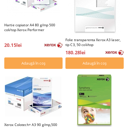
Hartie copiator A4 80 g/mp 500
coli/top Xerox Performer
Folie transparenta Xerox A3 laser,
20.15lei
tip C3, 50 coli/top
180.28lei
Xerox Colotech+ A3 90 g/mp,500