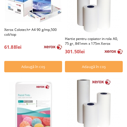
Xerox Colotech+ A4 90 g/mp,500
coli/top
Hartie pentru copiator in rola A0,
75 gr, 841mm x 175m Xerox
61.88lei
301.50lei