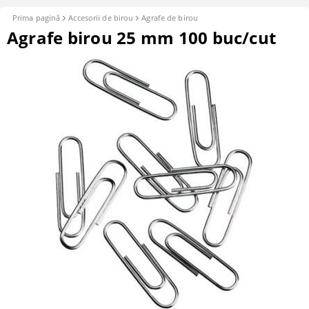
Prima pagină
Accesorii de birou
Agrafe de birou
Agrafe birou 25 mm 100 buc/cut