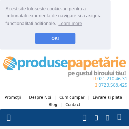
Acest site foloseste cookie-uri pentru a
imbunatati experienta de navigare si a asigura
functionalitati aditionale.
Learn more
OK!
021.210.46.31
0723.568.425
Promoții
|
Despre Noi
|
Cum cumpar
|
Livrare si plata
|
Blog
|
Contact