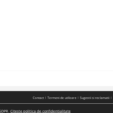
Contact
Termeni de utilizare
Sugestii si reclamatii
GDPR.
Citeste politica de confidentialitate