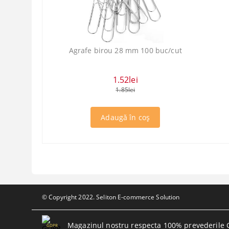
Agrafe birou 28 mm 100 buc/cut
1.52lei
1.85lei
© Copyright 2022. Seliton E-commerce Solution
Magazinul nostru respecta 100% prevederile 
GDPR