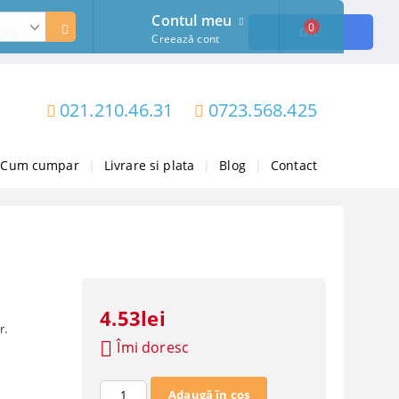
Contul meu
0
ore
OK!
Creează cont
021.210.46.31
0723.568.425
Cum cumpar
|
Livrare si plata
|
Blog
|
Contact
4.53lei
r.
Îmi doresc