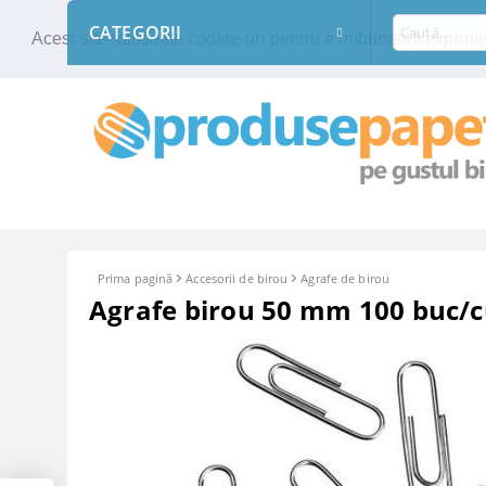
CATEGORII
Acest site foloseste cookie-uri pentru a imbunatati experien
Prima pagină
Accesorii de birou
Agrafe de birou
Agrafe birou 50 mm 100 buc/c