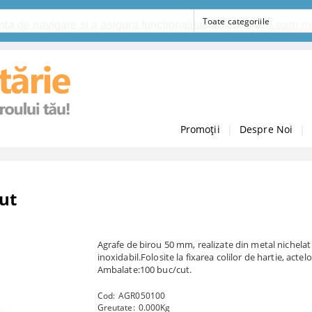
ta de navigare si a asigura functionalitati aditionale.
Learn m
Promoții
|
Despre Noi
|
ut
Agrafe de birou 50 mm, realizate din metal nichelat
inoxidabil.Folosite la fixarea colilor de hartie, actelo
Ambalate:100 buc/cut.
Cod:
AGR050100
Greutate:
0.000
Kg