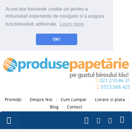
Acest site foloseste cookie-uri pentru a
imbunatati experienta de navigare si a asigura
functionalitati aditionale.
Learn more
OK!
021.210.46.31
0723.568.425
Promoții
|
Despre Noi
|
Cum cumpar
|
Livrare si plata
|
Blog
|
Contact