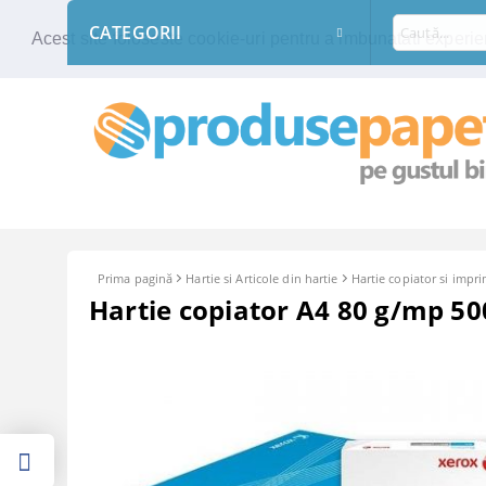
CATEGORII
Acest site foloseste cookie-uri pentru a imbunatati experien
Prima pagină
Hartie si Articole din hartie
Hartie copiator si impr
Hartie copiator A4 80 g/mp 50