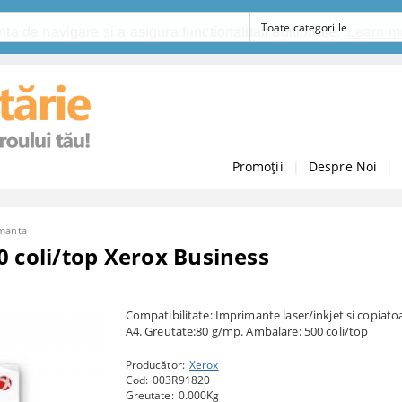
ta de navigare si a asigura functionalitati aditionale.
Learn m
Promoții
|
Despre Noi
|
imanta
0 coli/top Xerox Business
Compatibilitate: Imprimante laser/inkjet si copiato
A4. Greutate:80 g/mp. Ambalare: 500 coli/top
Producător:
Xerox
Cod:
003R91820
Greutate:
0.000
Kg