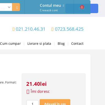
Contul meu
0
ore
OK!
Creează cont
021.210.46.31
0723.568.425
Cum cumpar
|
Livrare si plata
|
Blog
|
Contact
are. Format:
21.40lei
Îmi doresc