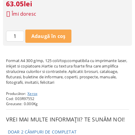
63.05lei
Îmi doresc
Format A4 300 g/mp, 125 coli/top;compatibila cu imprimante laser,
inkjet si copiatoare.Hartie cu textura foarte fina care amplifica
stralucirea culorilor si contrastele. Aplicatii: brosuri, cataloage,
fluturasi, buletine de informare, coperti, prospecte, manuale,
fotografii, invitatii, felicitari
Producător:
Xerox
Cod:
003R97552
Greutate:
0.000
Kg
VREI MAI MULTE INFORMAȚII? TE SUNĂM NOI!
DOAR 2 CÂMPURI DE COMPLETAT