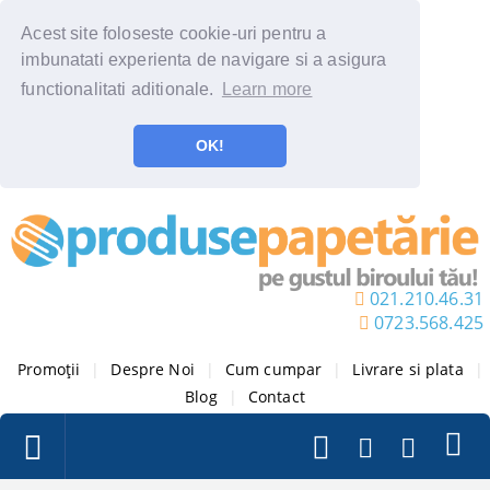
Acest site foloseste cookie-uri pentru a
imbunatati experienta de navigare si a asigura
functionalitati aditionale.
Learn more
OK!
021.210.46.31
0723.568.425
Promoții
|
Despre Noi
|
Cum cumpar
|
Livrare si plata
|
Blog
|
Contact