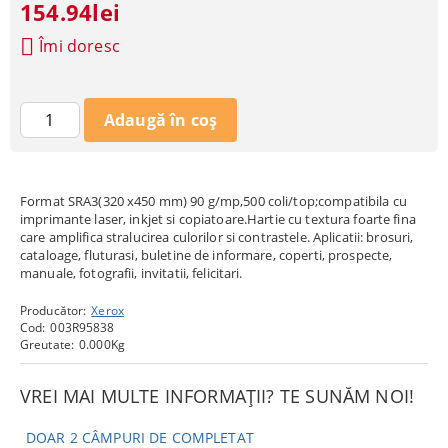
154.94lei
Îmi doresc
Format SRA3(320 x450 mm) 90 g/mp,500 coli/top;compatibila cu
imprimante laser, inkjet si copiatoare.Hartie cu textura foarte fina
care amplifica stralucirea culorilor si contrastele. Aplicatii: brosuri,
cataloage, fluturasi, buletine de informare, coperti, prospecte,
manuale, fotografii, invitatii, felicitari.
Producător:
Xerox
Cod:
003R95838
Greutate:
0.000
Kg
VREI MAI MULTE INFORMAȚII? TE SUNĂM NOI!
DOAR 2 CÂMPURI DE COMPLETAT