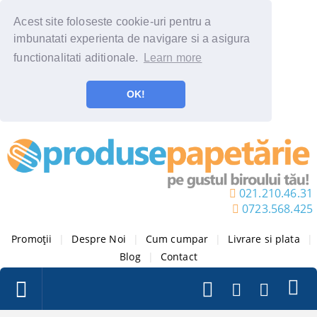
Acest site foloseste cookie-uri pentru a
imbunatati experienta de navigare si a asigura
functionalitati aditionale.
Learn more
OK!
021.210.46.31
0723.568.425
Promoții
|
Despre Noi
|
Cum cumpar
|
Livrare si plata
|
Blog
|
Contact