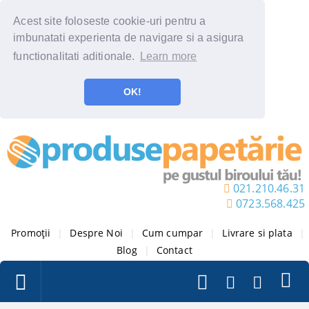
Acest site foloseste cookie-uri pentru a
imbunatati experienta de navigare si a asigura
functionalitati aditionale.
Learn more
OK!
021.210.46.31
0723.568.425
Promoții
|
Despre Noi
|
Cum cumpar
|
Livrare si plata
|
Blog
|
Contact