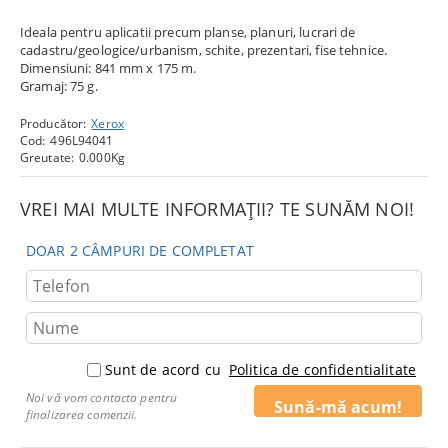
Ideala pentru aplicatii precum planse, planuri, lucrari de
cadastru/geologice/urbanism, schite, prezentari, fise tehnice.
Dimensiuni: 841 mm x 175 m.
Gramaj: 75 g.
Producător:
Xerox
Cod:
496L94041
Greutate:
0.000
Kg
VREI MAI MULTE INFORMAȚII? TE SUNĂM NOI!
DOAR 2 CÂMPURI DE COMPLETAT
Sunt de acord cu
Politica de confidentialitate
Noi vă vom contacta pentru
finalizarea comenzii.