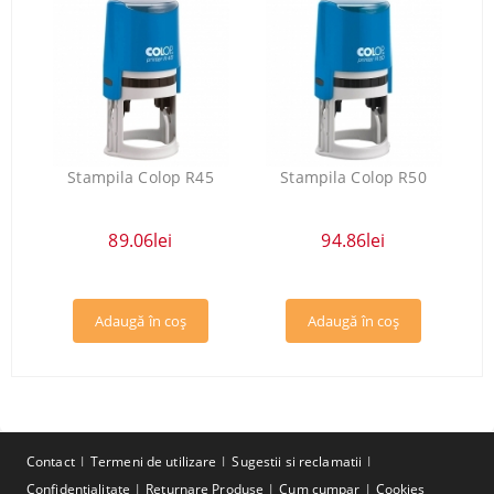
Stampila Colop R45
Stampila Colop R50
89.06lei
94.86lei
Contact
Termeni de utilizare
Sugestii si reclamatii
Confidentialitate
Returnare Produse
Cum cumpar
Cookies