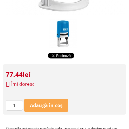
77.44lei
Îmi doresc
Stampila automata profesionala, usoara si cu un design modern.