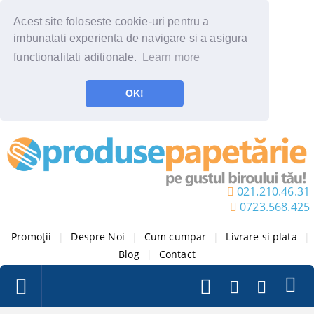
Acest site foloseste cookie-uri pentru a
imbunatati experienta de navigare si a asigura
functionalitati aditionale.
Learn more
OK!
021.210.46.31
0723.568.425
Promoții
|
Despre Noi
|
Cum cumpar
|
Livrare si plata
|
Blog
|
Contact