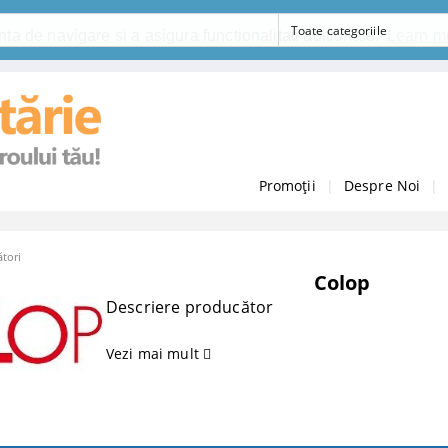
ta de navigare si a asigura functionalitati aditionale.
Learn m
Promoții
|
Despre Noi
|
tori
Colop
Descriere producător
Vezi mai mult