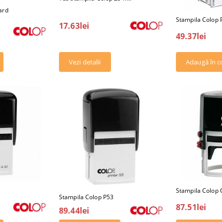
ard
Stampila Colop 
17.63lei
49.37lei
Vezi detalii
Stampila Colop
Stampila Colop P53
87.51lei
89.44lei