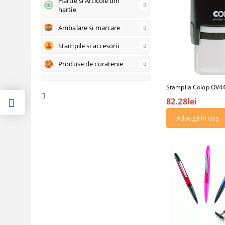
Hartie si Articole din
hartie
Ambalare si marcare
Stampile si accesorii
Produse de curatenie
Stampila Colop OV4
82.28lei