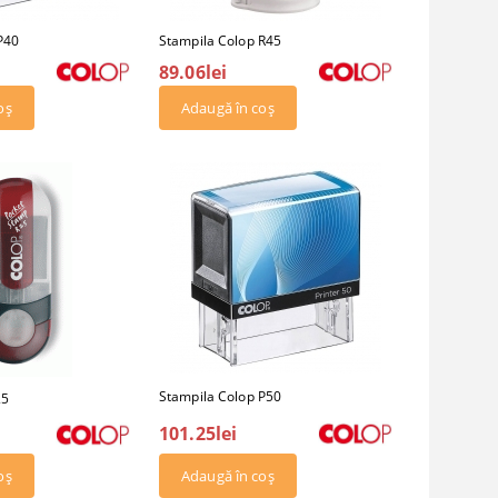
P40
Stampila Colop R45
89.06lei
Stampila Colop P50
25
101.25lei