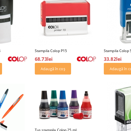
4
Stampila Colop P15
Stampila Colop 
68.73lei
33.82lei
Tus stampila Colop 25 ml.