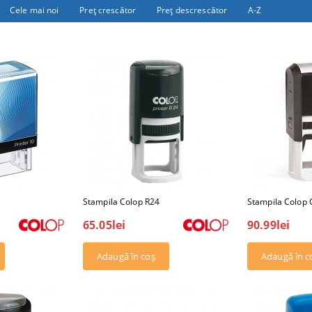
Cele mai noi
Preţ crescător
Preţ descrescător
A-Z
Stampila Colop R24
Stampila Colop
65.05lei
90.99lei