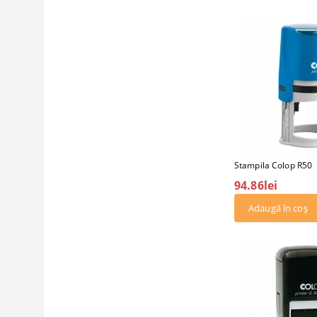
Stampila Colop R50
94.86lei