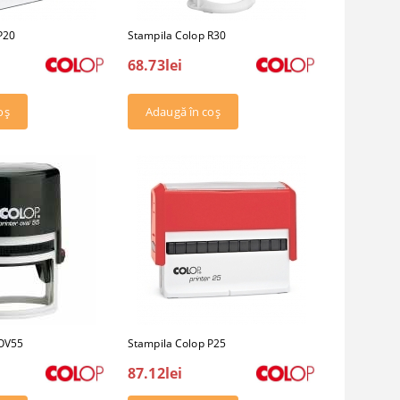
P20
Stampila Colop R30
68.73lei
 OV55
Stampila Colop P25
87.12lei