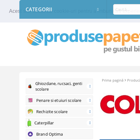
CATEGORII
Acest site foloseste cookie-uri pentru a imbunatati experien
Prima pagină
Producă
Ghiozdane, rucsaci, genti
scolare
Penare si etuiuri scolare
Rechizite scolare
Caterpillar
Brand Optima