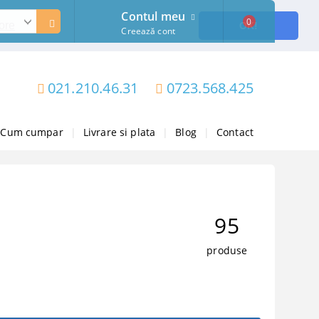
Contul meu
0
ore
OK!
Creează cont
021.210.46.31
0723.568.425
Cum cumpar
|
Livrare si plata
|
Blog
|
Contact
95
produse