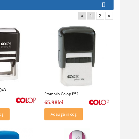
«
1
2
»
 Q43
Stampila Colop P52
65.98lei