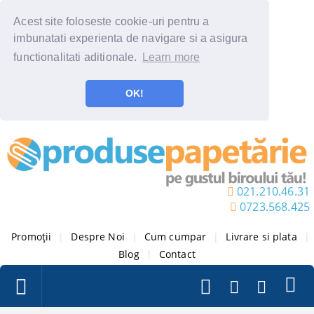
Acest site foloseste cookie-uri pentru a
imbunatati experienta de navigare si a asigura
functionalitati aditionale.
Learn more
OK!
021.210.46.31
0723.568.425
Promoții
|
Despre Noi
|
Cum cumpar
|
Livrare si plata
|
Blog
|
Contact