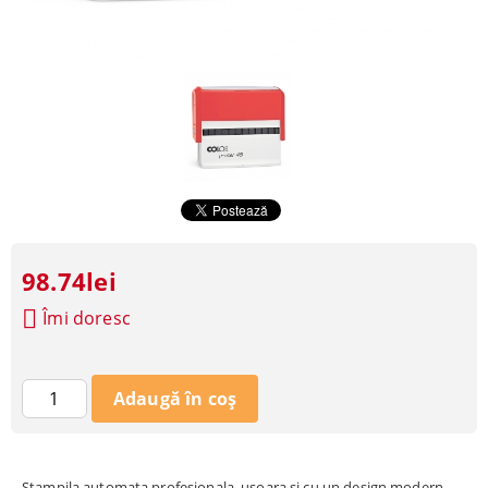
98.74lei
Îmi doresc
Stampila automata profesionala, usoara si cu un design modern.