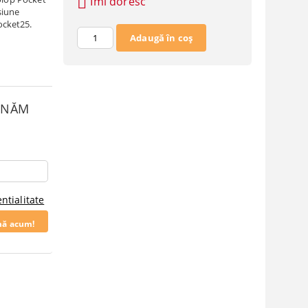
Îmi doresc
siune
ocket25.
SUNĂM
ntialitate