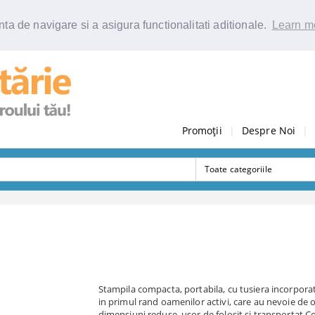
ta de navigare si a asigura functionalitati aditionale.
Learn m
Promoții
|
Despre Noi
|
Stampila compacta, portabila, cu tusiera incorpora
in primul rand oamenilor activi, care au nevoie de 
dimensiuni reduse, usor de folosit si transportat.