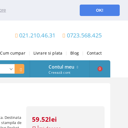
ore
OK!
021.210.46.31
0723.568.425
Cum cumpar
|
Livrare si plata
|
Blog
|
Contact
Contul meu
0
Creează cont
ta. Destinata
59.52lei
o stampila de
Colop Pocket