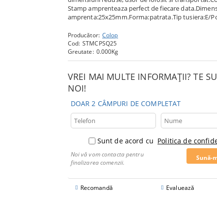
Stamp amprenteaza perfect de fiecare data.Dimen
amprenta:25x25mm.Forma:patrata.Tip tusiera:E/P
Producător:
Colop
Cod:
STMCPSQ25
Greutate:
0.000
Kg
VREI MAI MULTE INFORMAȚII? TE 
NOI!
DOAR 2 CÂMPURI DE COMPLETAT
Sunt de acord cu
Politica de confide
Noi vă vom contacta pentru
finalizarea comenzii.
Recomandă
Evaluează