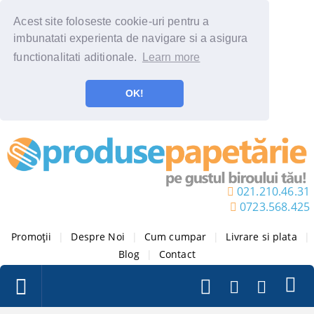
Acest site foloseste cookie-uri pentru a
imbunatati experienta de navigare si a asigura
functionalitati aditionale.
Learn more
OK!
021.210.46.31
0723.568.425
Promoții
|
Despre Noi
|
Cum cumpar
|
Livrare si plata
|
Blog
|
Contact