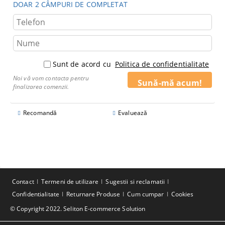
DOAR 2 CÂMPURI DE COMPLETAT
Sunt de acord cu
Politica de confidentialitate
Noi vă vom contacta pentru
finalizarea comenzii.
Recomandă
Evaluează
Contact
Termeni de utilizare
Sugestii si reclamatii
Confidentialitate
Returnare Produse
Cum cumpar
Cookies
© Copyright 2022. Seliton E-commerce Solution