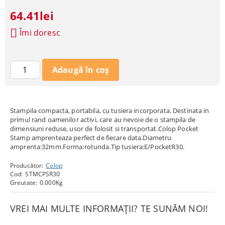
64.41lei
Îmi doresc
Stampila compacta, portabila, cu tusiera incorporata. Destinata in
primul rand oamenilor activi, care au nevoie de o stampila de
dimensiuni reduse, usor de folosit si transportat.Colop Pocket
Stamp amprenteaza perfect de fiecare data.Diametru
amprenta:32mm.Forma:rotunda.Tip tusiera:E/PocketR30.
Producător:
Colop
Cod:
STMCPSR30
Greutate:
0.000
Kg
VREI MAI MULTE INFORMAȚII? TE SUNĂM NOI!