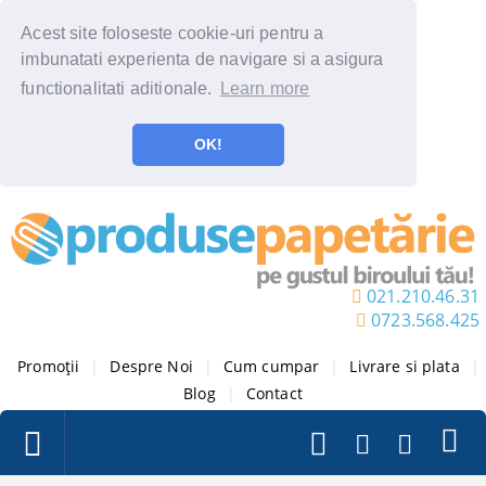
Acest site foloseste cookie-uri pentru a
imbunatati experienta de navigare si a asigura
functionalitati aditionale.
Learn more
OK!
021.210.46.31
0723.568.425
Promoții
|
Despre Noi
|
Cum cumpar
|
Livrare si plata
|
Blog
|
Contact