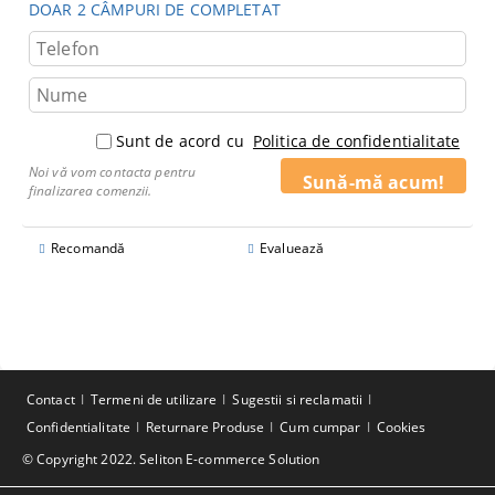
DOAR 2 CÂMPURI DE COMPLETAT
Sunt de acord cu
Politica de confidentialitate
Noi vă vom contacta pentru
finalizarea comenzii.
Recomandă
Evaluează
Contact
Termeni de utilizare
Sugestii si reclamatii
Confidentialitate
Returnare Produse
Cum cumpar
Cookies
© Copyright 2022. Seliton E-commerce Solution