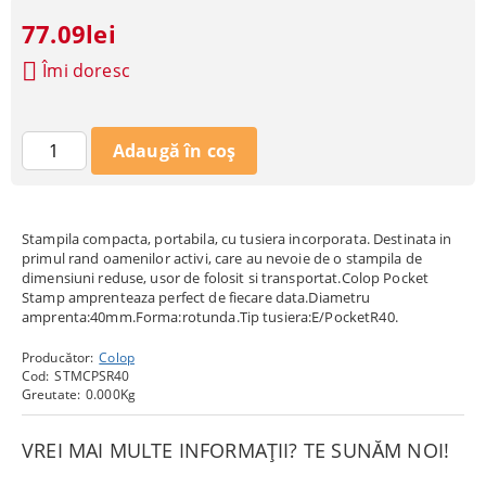
77.09lei
Îmi doresc
Stampila compacta, portabila, cu tusiera incorporata. Destinata in
primul rand oamenilor activi, care au nevoie de o stampila de
dimensiuni reduse, usor de folosit si transportat.Colop Pocket
Stamp amprenteaza perfect de fiecare data.Diametru
amprenta:40mm.Forma:rotunda.Tip tusiera:E/PocketR40.
Producător:
Colop
Cod:
STMCPSR40
Greutate:
0.000
Kg
VREI MAI MULTE INFORMAȚII? TE SUNĂM NOI!