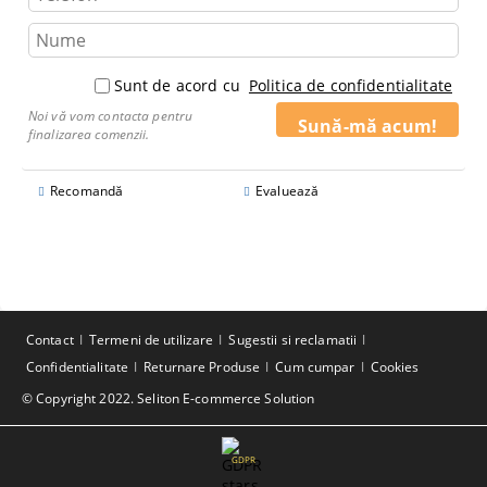
Sunt de acord cu
Politica de confidentialitate
Noi vă vom contacta pentru
finalizarea comenzii.
Recomandă
Evaluează
Contact
Termeni de utilizare
Sugestii si reclamatii
Confidentialitate
Returnare Produse
Cum cumpar
Cookies
© Copyright 2022. Seliton E-commerce Solution
GDPR