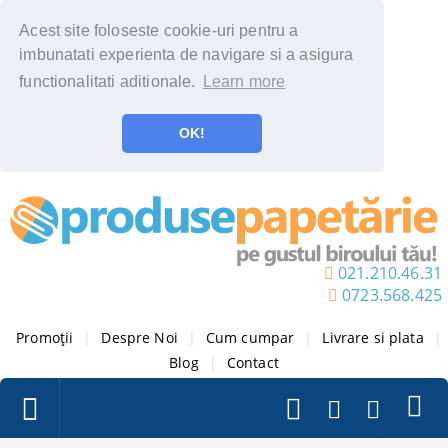
Acest site foloseste cookie-uri pentru a
imbunatati experienta de navigare si a asigura
functionalitati aditionale.
Learn more
OK!
021.210.46.31
0723.568.425
Promoții
|
Despre Noi
|
Cum cumpar
|
Livrare si plata
|
Blog
|
Contact