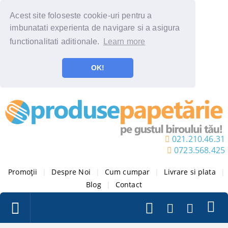
Acest site foloseste cookie-uri pentru a
imbunatati experienta de navigare si a asigura
functionalitati aditionale.
Learn more
OK!
021.210.46.31
0723.568.425
Promoții
|
Despre Noi
|
Cum cumpar
|
Livrare si plata
|
Blog
|
Contact