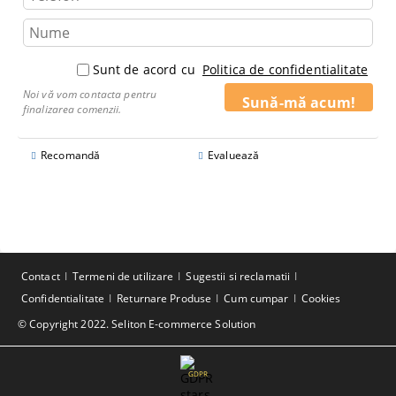
Sunt de acord cu
Politica de confidentialitate
Noi vă vom contacta pentru
finalizarea comenzii.
Recomandă
Evaluează
Contact
Termeni de utilizare
Sugestii si reclamatii
Confidentialitate
Returnare Produse
Cum cumpar
Cookies
© Copyright 2022. Seliton E-commerce Solution
GDPR