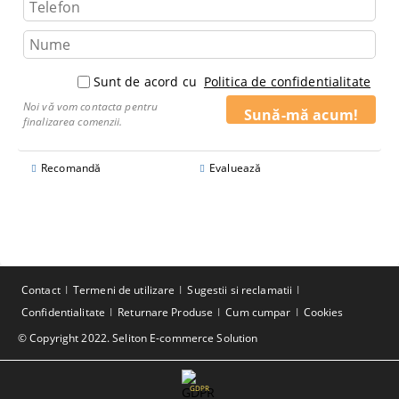
Sunt de acord cu
Politica de confidentialitate
Noi vă vom contacta pentru
finalizarea comenzii.
Recomandă
Evaluează
Contact
Termeni de utilizare
Sugestii si reclamatii
Confidentialitate
Returnare Produse
Cum cumpar
Cookies
© Copyright 2022. Seliton E-commerce Solution
GDPR