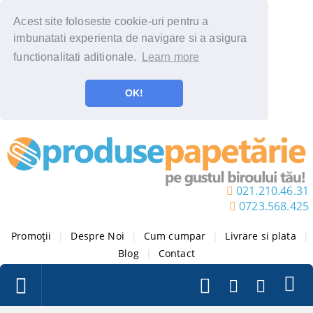
Acest site foloseste cookie-uri pentru a
imbunatati experienta de navigare si a asigura
functionalitati aditionale.
Learn more
OK!
021.210.46.31
0723.568.425
Promoții
|
Despre Noi
|
Cum cumpar
|
Livrare si plata
|
Blog
|
Contact