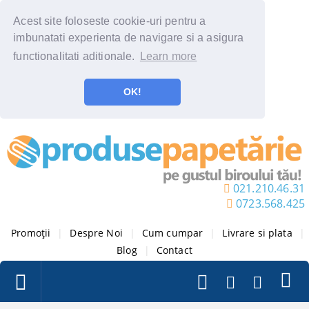
Acest site foloseste cookie-uri pentru a
imbunatati experienta de navigare si a asigura
functionalitati aditionale.
Learn more
OK!
021.210.46.31
0723.568.425
Promoții
|
Despre Noi
|
Cum cumpar
|
Livrare si plata
|
Blog
|
Contact