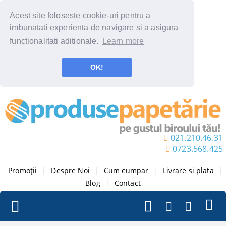
Acest site foloseste cookie-uri pentru a
imbunatati experienta de navigare si a asigura
functionalitati aditionale.
Learn more
OK!
021.210.46.31
0723.568.425
Promoții
|
Despre Noi
|
Cum cumpar
|
Livrare si plata
|
Blog
|
Contact