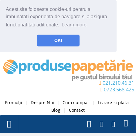
Acest site foloseste cookie-uri pentru a
imbunatati experienta de navigare si a asigura
functionalitati aditionale.
Learn more
OK!
021.210.46.31
0723.568.425
Promoții
|
Despre Noi
|
Cum cumpar
|
Livrare si plata
|
Blog
|
Contact