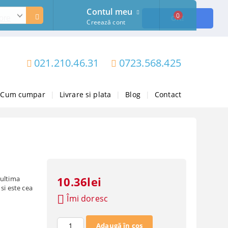
Contul meu
0
ore
OK!
Creează cont
021.210.46.31
0723.568.425
Cum cumpar
|
Livrare si plata
|
Blog
|
Contact
 ultima
10.36lei
si este cea
Îmi doresc