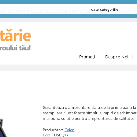
ta de navigare si a asigura functionalitati aditionale.
Learn m
Promoții
|
Despre Noi
|
Garanteaza o amprentare clara de la prima pana la
stampilare. Sunt foarte simplu si rapid de schimbat 
mai buna solutie pentru amprentarea de calitate.
Producător:
Colop
Cod:
TUSEQ17