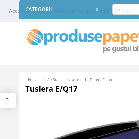
CATEGORII
Acest site foloseste cookie-uri pentru a imbunatati experien
Prima pagină
Stampile si accesorii
Tusiere Colop
Tusiera E/Q17