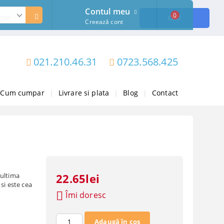
Contul meu
0
ore
OK!
Creează cont
021.210.46.31
0723.568.425
Cum cumpar
|
Livrare si plata
|
Blog
|
Contact
 ultima
22.65lei
si este cea
Îmi doresc