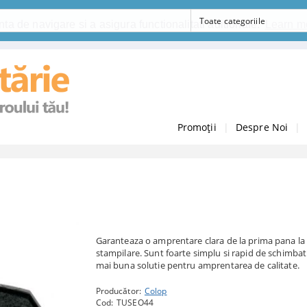
ta de navigare si a asigura functionalitati aditionale.
Learn m
Promoții
|
Despre Noi
|
Garanteaza o amprentare clara de la prima pana la
stampilare. Sunt foarte simplu si rapid de schimbat 
mai buna solutie pentru amprentarea de calitate.
Producător:
Colop
Cod:
TUSEO44