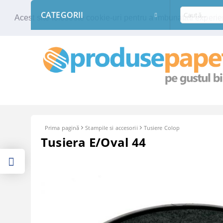
CATEGORII
Acest site foloseste cookie-uri pentru a imbunatati experien
Prima pagină
Stampile si accesorii
Tusiere Colop
Tusiera E/Oval 44