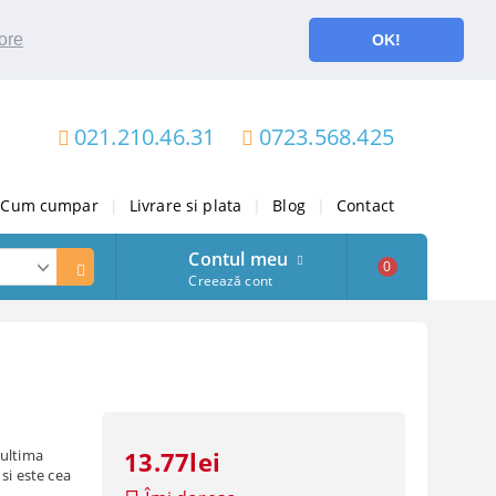
ore
OK!
021.210.46.31
0723.568.425
Cum cumpar
|
Livrare si plata
|
Blog
|
Contact
Contul meu
0
Creează cont
 ultima
13.77lei
si este cea