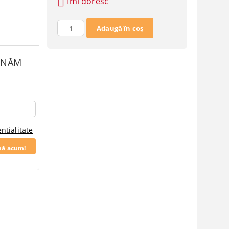
Îmi doresc
SUNĂM
ntialitate