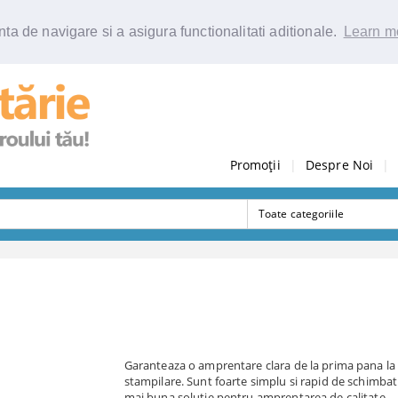
ta de navigare si a asigura functionalitati aditionale.
Learn m
Promoții
|
Despre Noi
|
Garanteaza o amprentare clara de la prima pana la
stampilare. Sunt foarte simplu si rapid de schimbat 
mai buna solutie pentru amprentarea de calitate.