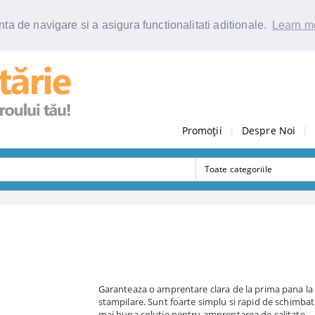
ta de navigare si a asigura functionalitati aditionale.
Learn m
Promoții
|
Despre Noi
|
Garanteaza o amprentare clara de la prima pana la
stampilare. Sunt foarte simplu si rapid de schimbat 
mai buna solutie pentru amprentarea de calitate.