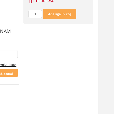
Îmi doresc
SUNĂM
ntialitate