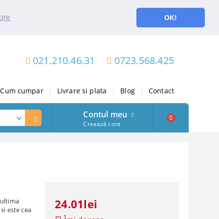
ore
OK!
021.210.46.31
0723.568.425
Cum cumpar
|
Livrare si plata
|
Blog
|
Contact
Contul meu
0
Creează cont
 ultima
24.01lei
si este cea