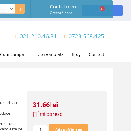
Contul meu
0
ore
OK!
Creează cont
021.210.46.31
0723.568.425
Cum cumpar
|
Livrare si plata
|
Blog
|
Contact
returi sau
31.66lei
roduce
Îmi doresc
 buzunar
a cand este pe