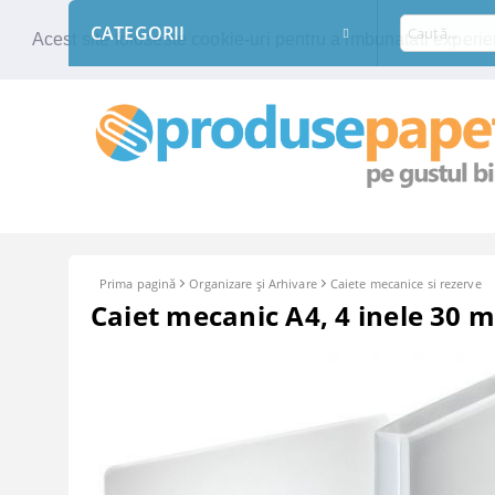
CATEGORII
Acest site foloseste cookie-uri pentru a imbunatati experien
Prima pagină
Organizare şi Arhivare
Caiete mecanice si rezerve
Caiet mecanic A4, 4 inele 30