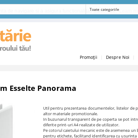
ta de navigare si a asigura functionalitati aditionale.
Learn m
Promoții
|
Despre Noi
|
 mm Esselte Panorama
Util pentru prezentarea documentelor, listelor de p
altor materiale promotionale.
In buzunarul transparent de pe coperta se pot int
diferite print-uri A4 realizate de utilizator.
Pe cotorul caietului mecanic este de asemenea un
pentru etichete, facilitand identificarea cu usurint