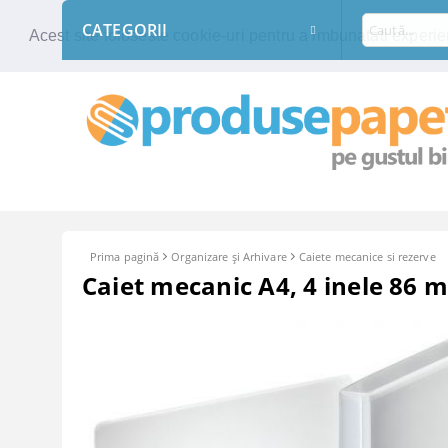
CATEGORII
Acest site foloseste cookie-uri pentru a imbunatati experien
Prima pagină
Organizare şi Arhivare
Caiete mecanice si rezerve
Caiet mecanic A4, 4 inele 86