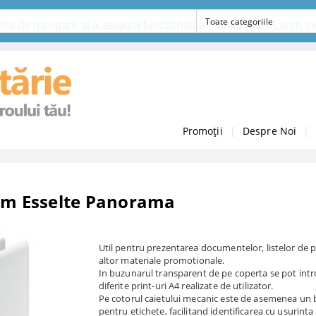
ta de navigare si a asigura functionalitati aditionale.
Learn m
Promoții
|
Despre Noi
|
 mm Esselte Panorama
Util pentru prezentarea documentelor, listelor de p
altor materiale promotionale.
In buzunarul transparent de pe coperta se pot int
diferite print-uri A4 realizate de utilizator.
Pe cotorul caietului mecanic este de asemenea un
pentru etichete, facilitand identificarea cu usurint