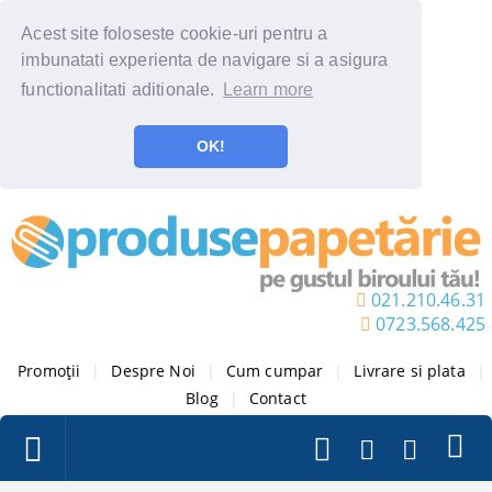
Acest site foloseste cookie-uri pentru a
imbunatati experienta de navigare si a asigura
functionalitati aditionale.
Learn more
OK!
021.210.46.31
0723.568.425
Promoții
|
Despre Noi
|
Cum cumpar
|
Livrare si plata
|
Blog
|
Contact